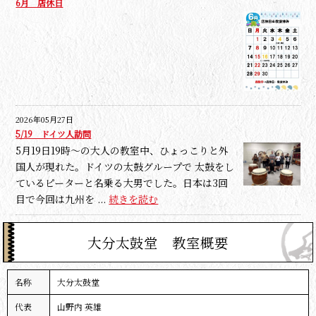
6月 店休日
2026年05月27日
5/19 ドイツ人訪問
5月19日19時～の大人の教室中、ひょっこりと外
国人が現れた。ドイツの太鼓グループで 太鼓をし
ているピーターと名乗る大男でした。日本は3回
目で今回は九州を ...
続きを読む
大分太鼓堂 教室概要
名称
大分太鼓堂
代表
山野内 英雄