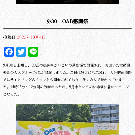
9/30 OAB感謝祭
投稿日
2023年10月4日
Facebook
Twitter
Line
9月30日土曜日、OABの感謝祭がいこいの道広場で開催され、おおいた太鼓倶
楽部の大人グループ6名が出演しました。当日は好天にも恵まれ、大分駅南道路
ではサイクリングのイベントも開催されており、多くの人で賑わっていまし
た。14時15分～12分間の演奏だったが、9月末というのに非常に暑いステージ
となった。