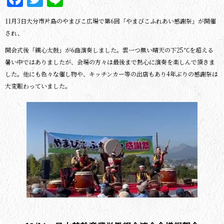
11月3日大分市片島のやまびこ広場で第6回「やまびこふれあい感謝祭」が開催
され、
開会式後「鐵心太鼓」が6曲演奏しました。雲一つ無い晴天の下25℃を超える
暑い中ではありましたが、会場の方々は最後まで熱心に演奏を楽しんで頂きま
した。他にも色々な催し物や、キッチンカー等の出店もあり4年ぶりの感謝祭は
大変賑わっていました。