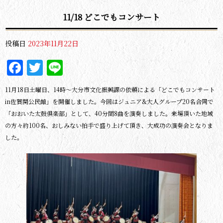
11/18 どこでもコンサート
投稿日
2023年11月22日
Facebook
Twitter
Line
11月18日土曜日、14時～大分市文化振興課の依頼による「どこでもコンサート
in佐賀関公民館」を開催しました。今回はジュニア&大人グループ20名合同で
「おおいた太鼓倶楽部」として、40分間8曲を演奏しました。来場頂いた地域
の方々約100名、おしみない拍手で盛り上げて頂き、大成功の演奏会となりま
した。