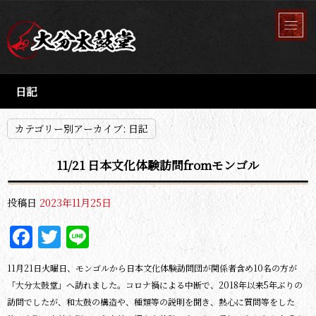
日記
カテゴリー別アーカイブ:
日記
11/21 日本文化体験訪問fromモンゴル
投稿日
2023年11月25日
Facebook
Twitter
Line
11月21日火曜日、モンゴルから日本文化体験訪問団が関係者含め10名の方が
「大分太鼓堂」へ訪れました。コロナ禍による中断で、2018年以来5年ぶりの
訪問でしたが、和太鼓の構造や、種類等の説明を聞き、熱心に質問等をした