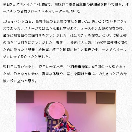
翌日9日夕刻メキシコ料理店で、姉妹都市委員会主催の歓迎会を開いて頂き、オ
ースチンの名物フローズマルガリーターも頂いた。
10日イベント当日、名誉市民の表彰式で賞状を頂いた。思いがけないサプライ
ズであった。ステージでは色々な催し物があり、オースチン太鼓の演奏の後、
最後に初披露の二面打ちをアレンジした「はばたき」を演奏。つづいて締太鼓
の曲をソロ打ちにアレンジした「響跳」、最後に大太鼓、1998年海外初公演の
ために作った「出発」を披露。終了と同時に拍手と歓声の中、一人でもオース
チンに来て良かったと感じた。
翌11日は買い物をし、12日に米国出発、13日無事帰国。6日間の一人旅であっ
たが、色々な方に会い、貴重な体験や、話しを聞けた事はこの先きっと私の今
後に役に立つと思う。