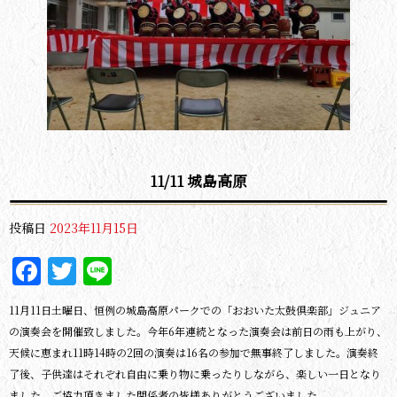
11/11 城島高原
投稿日
2023年11月15日
Facebook
Twitter
Line
11月11日土曜日、恒例の城島高原パークでの「おおいた太鼓倶楽部」ジュニア
の演奏会を開催致しました。今年6年連続となった演奏会は前日の雨も上がり、
天候に恵まれ11時14時の2回の演奏は16名の参加で無事終了しました。演奏終
了後、子供達はそれぞれ自由に乗り物に乗ったりしながら、楽しい一日となり
ました。ご協力頂きました関係者の皆様ありがとうございました。