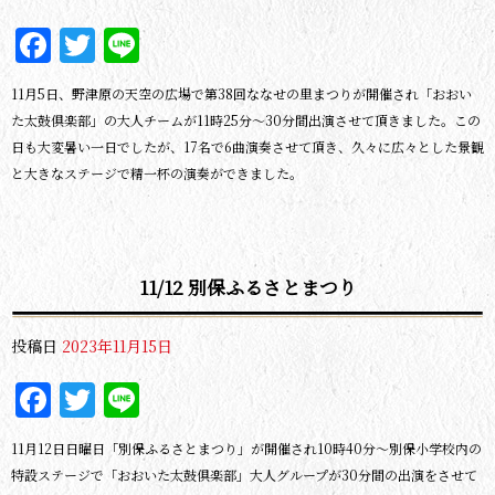
Facebook
Twitter
Line
11月5日、野津原の天空の広場で第38回ななせの里まつりが開催され「おおい
た太鼓倶楽部」の大人チームが11時25分～30分間出演させて頂きました。この
日も大変暑い一日でしたが、17名で6曲演奏させて頂き、久々に広々とした景観
と大きなステージで精一杯の演奏ができました。
11/12 別保ふるさとまつり
投稿日
2023年11月15日
Facebook
Twitter
Line
11月12日日曜日「別保ふるさとまつり」が開催され10時40分～別保小学校内の
特設ステージで「おおいた太鼓倶楽部」大人グループが30分間の出演をさせて