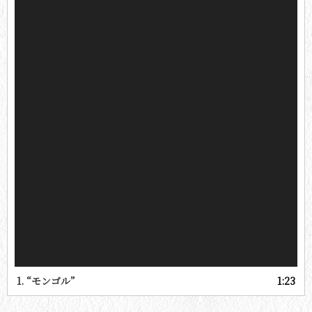
1.
“モンゴル”
1:23