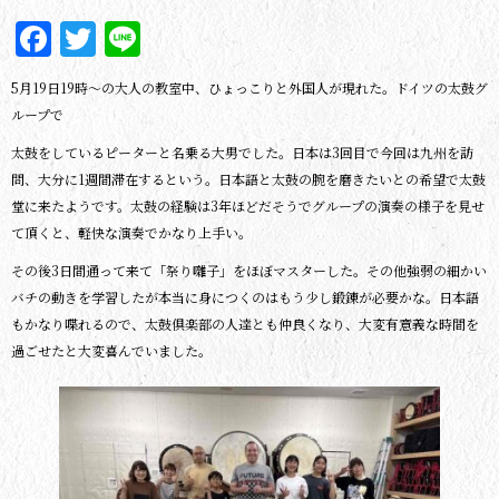
Facebook
Twitter
Line
5月19日19時～の大人の教室中、ひょっこりと外国人が現れた。ドイツの太鼓グ
ループで
太鼓をしているピーターと名乗る大男でした。日本は3回目で今回は九州を訪
問、大分に1週間滞在するという。日本語と太鼓の腕を磨きたいとの希望で太鼓
堂に来たようです。太鼓の経験は3年ほどだそうでグループの演奏の様子を見せ
て頂くと、軽快な演奏でかなり上手い。
その後3日間通って来て「祭り囃子」をほぼマスターした。その他強弱の細かい
バチの動きを学習したが本当に身につくのはもう少し鍛錬が必要かな。日本語
もかなり喋れるので、太鼓倶楽部の人達とも仲良くなり、大変有意義な時間を
過ごせたと大変喜んでいました。