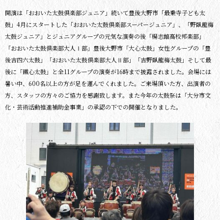
開演は「おおいた太鼓倶楽部ジュニア」続いて豊後大野市「最乗寺子ども太
鼓」4月にスタートした「おおいた太鼓倶楽部スーパージュニア」、「野臥龍梅
太鼓ジュニア」とジュニアグループの元気な演奏の後「楊志館高校邦楽部」
「おおいた太鼓倶楽部大人Ⅰ部」豊後大野市「大心太鼓」女性グループの「豊
後吉四六太鼓」「おおいた太鼓倶楽部大人Ⅱ部」「吉野臥龍梅太鼓」そして最
後に「鐵心太鼓」と全11グループの演奏が16時まで披露されました。会場には
暑い中、600名以上の方が足を運んでくれました。ご来場頂いた方、出演者の
方、スタッフの方々のご協力を感謝致します。また今年の太鼓祭は「大分市文
化・芸術活動推進補助金事業」の承認の下での開催となりました。