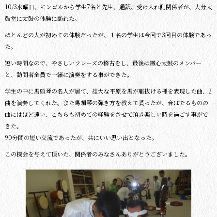
10/3水曜日、モンゴルから学生7名と先生、通訳、受け入れ側関係者が、大分太
鼓堂に太鼓の体験に訪れた。
ほとんどの人が初めての体験だったが、１名の学生は今回で3回目の体験であっ
た。
短い時間なので、やさしいフレーズの稽古をし、最後は鐵心太鼓のメンバー
と、訪問者全員で一緒に演奏をする事ができた。
学生の中に馬頭琴の名人が居て、雄大な平原を馬が駆抜ける様を表現した曲、2
曲を演奏してくれた。また馬頭琴の弾き方を教えて貰ったが、音はでるものの
曲にはほど遠い、こちらも初めての経験をさせて頂き楽しい時を過ごす事がで
きた。
90分間の短い交流であったが、共にいい思い出となった。
この機会を与えて頂いた、関係者のみなさんありがとうございました。