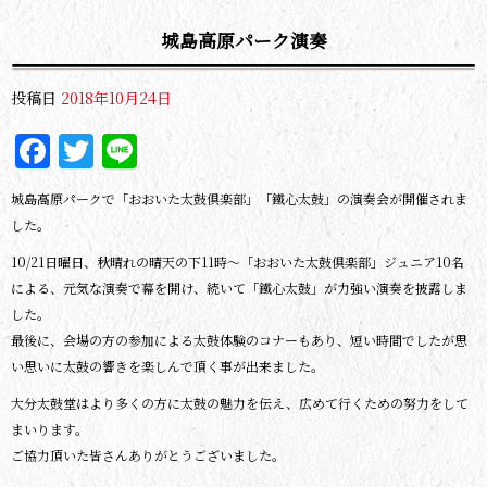
城島高原パーク演奏
投稿日
2018年10月24日
Facebook
Twitter
Line
城島高原パークで「おおいた太鼓倶楽部」「鐵心太鼓」の演奏会が開催されま
した。
10/21日曜日、秋晴れの晴天の下11時～「おおいた太鼓倶楽部」ジュニア10名
による、元気な演奏で幕を開け、続いて「鐵心太鼓」が力強い演奏を披露しま
した。
最後に、会場の方の参加による太鼓体験のコナーもあり、短い時間でしたが思
い思いに太鼓の響きを楽しんで頂く事が出来ました。
大分太鼓堂はより多くの方に太鼓の魅力を伝え、広めて行くための努力をして
まいります。
ご協力頂いた皆さんありがとうございました。