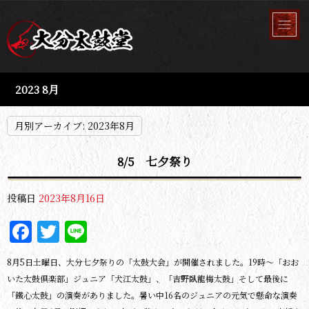
2023 8月
月別アーカイブ:
2023年8月
8/5 七夕祭り
投稿日
2023年8月16日
Facebook
Twitter
Line
8月5日土曜日、大分七夕祭りの「太鼓大会」が開催されました。19時～「おお
いた太鼓倶楽部」ジュニア「犬江太鼓」、「吉野臥龍梅太鼓」そして最後に
「鐵心太鼓」の演奏がありました。暑い中16名のジュニアの元気で懸命な演奏