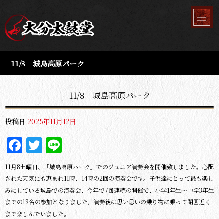
11/8 城島高原パーク
11/8 城島高原パーク
投稿日
2025年11月12日
Facebook
Twitter
Line
11月8土曜日、「城島高原パーク」でのジュニア演奏会を開催致しました。心配
された天気にも恵まれ11時、14時の2回の演奏会です。子供達にとって最も楽し
みにしている城島での演奏会、今年で7回連続の開催で、小学1年生～中学3年生
までの19名の参加となりました。演奏後は思い思いの乗り物に乗って閉園近く
まで楽しんでいました。