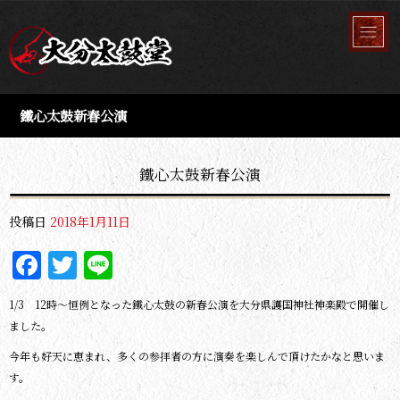
鐵心太鼓新春公演
鐵心太鼓新春公演
投稿日
2018年1月11日
Facebook
Twitter
Line
1/3 12時～恒例となった鐵心太鼓の新春公演を大分県護国神社神楽殿で開催し
ました。
今年も好天に恵まれ、多くの参拝者の方に演奏を楽しんで頂けたかなと思いま
す。