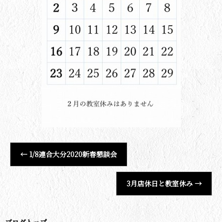
←
1/8連合大分2020新春懇談会
3月店休日と教室休み
→
ブログトップ